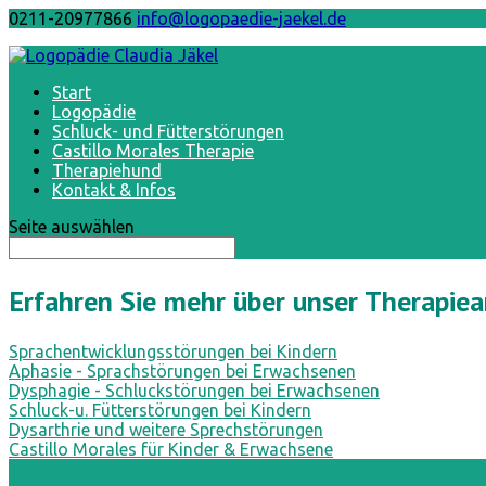
0211-20977866
info@logopaedie-jaekel.de
Start
Logopädie
Schluck- und Fütterstörungen
Castillo Morales Therapie
Therapiehund
Kontakt & Infos
Seite auswählen
Erfahren Sie mehr über unser Therapie
Sprachentwicklungsstörungen bei Kindern
Aphasie - Sprachstörungen bei Erwachsenen
Dysphagie - Schluckstörungen bei Erwachsenen
Schluck-u. Fütterstörungen bei Kindern
Dysarthrie und weitere Sprechstörungen
Castillo Morales für Kinder & Erwachsene