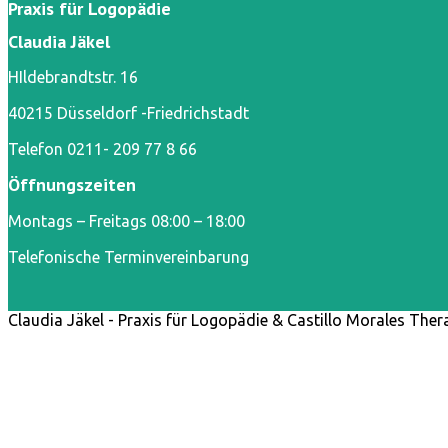
Praxis für Logopädie
Claudia Jäkel
HIldebrandtstr. 16
40215 Düsseldorf -Friedrichstadt
Telefon 0211- 209 77 8 66
Öffnungszeiten
Montags – Freitags 08:00 – 18:00
Telefonische Terminvereinbarung
Claudia Jäkel - Praxis für Logopädie & Castillo Morales Thera